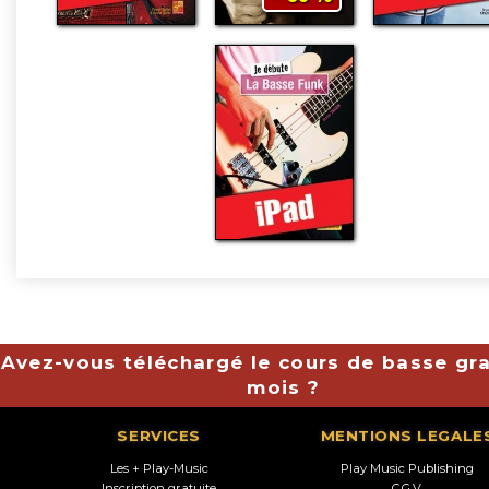
Avez-vous téléchargé le cours de basse gra
mois ?
SERVICES
MENTIONS LEGALE
Les + Play-Music
Play Music Publishing
Inscription gratuite
C.G.V.