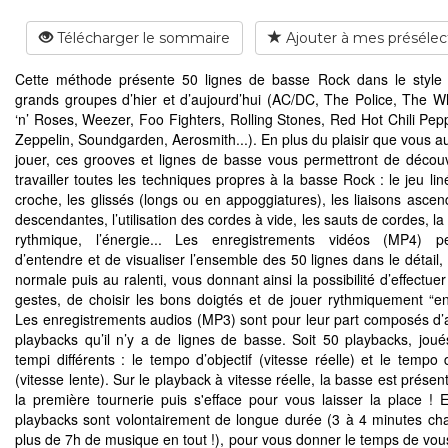
Télécharger le sommaire
Ajouter à mes présélec
Cette méthode présente 50 lignes de basse Rock dans le style
grands groupes d’hier et d’aujourd’hui (AC/DC, The Police, The 
‘n’ Roses, Weezer, Foo Fighters, Rolling Stones, Red Hot Chili Pep
Zeppelin, Soundgarden, Aerosmith...). En plus du plaisir que vous au
jouer, ces grooves et lignes de basse vous permettront de découv
travailler toutes les techniques propres à la basse Rock : le jeu lin
croche, les glissés (longs ou en appoggiatures), les liaisons ascen
descendantes, l’utilisation des cordes à vide, les sauts de cordes, la
rythmique, l’énergie... Les enregistrements vidéos (MP4) pe
d’entendre et de visualiser l’ensemble des 50 lignes dans le détail,
normale puis au ralenti, vous donnant ainsi la possibilité d’effectue
gestes, de choisir les bons doigtés et de jouer rythmiquement “en
Les enregistrements audios (MP3) sont pour leur part composés d’
playbacks qu’il n’y a de lignes de basse. Soit 50 playbacks, jou
tempi différents : le tempo d’objectif (vitesse réelle) et le tempo 
(vitesse lente). Sur le playback à vitesse réelle, la basse est présen
la première tournerie puis s'efface pour vous laisser la place ! E
playbacks sont volontairement de longue durée (3 à 4 minutes cha
plus de 7h de musique en tout !), pour vous donner le temps de vou