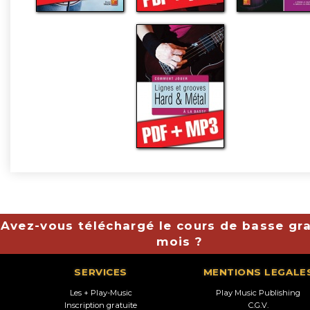
Avez-vous téléchargé le cours de basse gra
mois ?
SERVICES
MENTIONS LEGALE
Les + Play-Music
Play Music Publishing
Inscription gratuite
C.G.V.