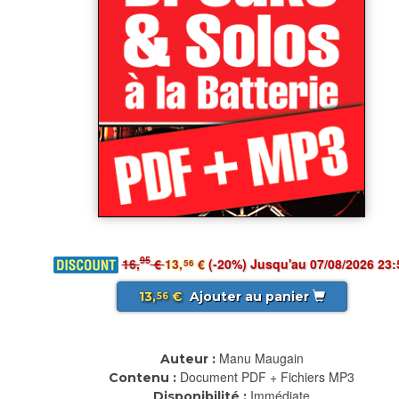
95
16,
€
13,
€
(-20%) Jusqu'au 07/08/2026 23:
56
13,
€
Ajouter au panier
56
Manu Maugain
Auteur :
Document PDF + Fichiers MP3
Contenu :
Immédiate
Disponibilité :