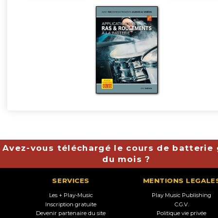
Avez-vous téléchargé le cours de batterie 
du mois ?
SERVICES
MENTIONS LEGALE
Les + Play-Music
Play Music Publishing
Inscription gratuite
C.G.V.
Devenir partenaire du site
Politique vie privée