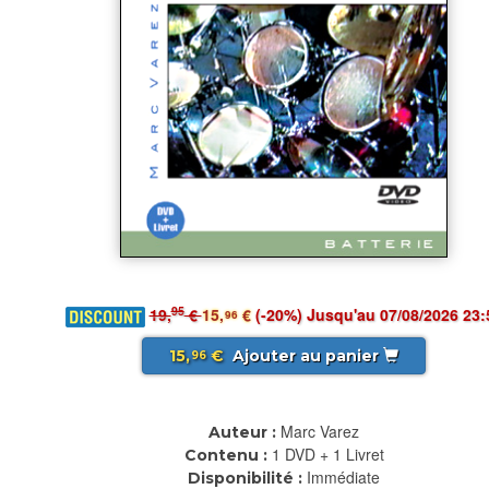
95
19,
€
15,
€
(-20%) Jusqu'au 07/08/2026 23:
96
15,
€
Ajouter au panier
96
Marc Varez
Auteur :
1 DVD + 1 Livret
Contenu :
Immédiate
Disponibilité :