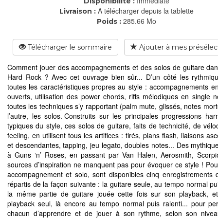
Immédiate
Disponibilité :
A télécharger depuis la tablette
Livraison :
285.66 Mo
Poids :
Télécharger le sommaire
Ajouter à mes présélec
Comment jouer des accompagnements et des solos de guitare dans
Hard Rock ? Avec cet ouvrage bien sûr... D’un côté les rythmiq
toutes les caractéristiques propres au style : accompagnements e
ouverts, utilisation des power chords, riffs mélodiques en single 
toutes les techniques s’y rapportant (palm mute, glissés, notes mort
l’autre, les solos. Construits sur les principales progressions ha
typiques du style, ces solos de guitare, faits de technicité, de vélo
feeling, en utilisent tous les artifices : tirés, plans flash, liaisons a
et descendantes, tapping, jeu legato, doubles notes... Des mythiq
à Guns ‘n’ Roses, en passant par Van Halen, Aerosmith, Scorpio
sources d’inspiration ne manquent pas pour évoquer ce style ! Po
accompagnement et solo, sont disponibles cinq enregistrements di
répartis de la façon suivante : la guitare seule, au tempo normal pui
la même partie de guitare jouée cette fois sur son playback, et
playback seul, là encore au tempo normal puis ralenti... pour pe
chacun d’apprendre et de jouer à son rythme, selon son nivea