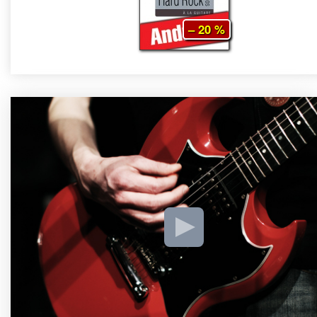
– 20 %