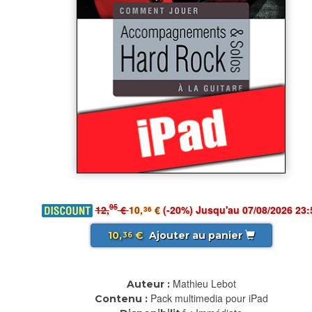
95
12,
€
10,
€
(-20%) Jusqu'au 07/08/2026 23:
36
10,
€
Ajouter au panier
36
Mathieu Lebot
Auteur :
Pack multimedia pour iPad
Contenu :