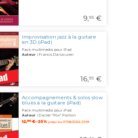
9,
€
95
Improvisation jazz à la guitare
en 3D (iPad)
Pack multimedia pour iPad
Auteur :
Francis Darizcuren
16,
€
95
Accompagnements & solos slow
blues à la guitare (iPad)
Pack multimedia pour iPad
Auteur :
Daniel "Pox" Pochon
95
12,
€
-20%
jusqu'au 07/08/2026 23:59