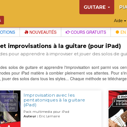
GUITARE
PI
Aide
OTIONS
NOUVEAUTÉS
COURS GRATUITS
EN 
et improvisations à la guitare (pour iPad)
es pour apprendre à improviser et jouer des solos de gui
 des solos de guitare et apprendre l'improvisation sont parmi vos cen
odes pour iPad matière à combler pleinement vos attentes. Pour s'ini
 jouer des solos dans tous les styles... Chaque méthode se télécharge 
Improvisation avec les
pentatoniques à la guitare
(iPad)
Pack multimedia pour iPad
Auteur :
Eric Lemaire