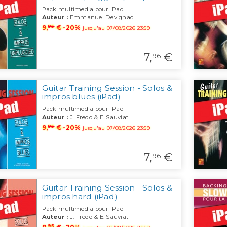
Pack multimedia pour iPad
Auteur :
Emmanuel Devignac
95
9,
€
-20%
jusqu'au 07/08/2026 23:59
7,
€
96
Guitar Training Session - Solos &
impros blues (iPad)
Pack multimedia pour iPad
Auteur :
J. Fredd & E. Sauviat
95
9,
€
-20%
jusqu'au 07/08/2026 23:59
7,
€
96
Guitar Training Session - Solos &
impros hard (iPad)
Pack multimedia pour iPad
Auteur :
J. Fredd & E. Sauviat
95