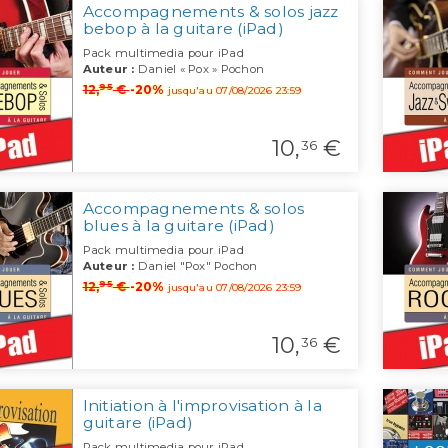
Accompagnements & solos jazz
bebop à la guitare (iPad)
Pack multimedia pour iPad
Auteur :
Daniel « Pox » Pochon
95
12,
€
-20%
jusqu'au 07/08/2026 23:59
10,
€
36
Accompagnements & solos
blues à la guitare (iPad)
Pack multimedia pour iPad
Auteur :
Daniel "Pox" Pochon
95
12,
€
-20%
jusqu'au 07/08/2026 23:59
10,
€
36
Initiation à l'improvisation à la
guitare (iPad)
Pack multimedia pour iPad