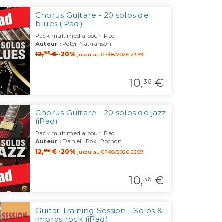
Chorus Guitare - 20 solos de
blues (iPad)
Pack multimedia pour iPad
Auteur :
Peter Nathanson
95
12,
€
-20%
jusqu'au 07/08/2026 23:59
10,
€
36
Chorus Guitare - 20 solos de jazz
(iPad)
Pack multimedia pour iPad
Auteur :
Daniel "Pox" Pochon
95
12,
€
-20%
jusqu'au 07/08/2026 23:59
10,
€
36
Guitar Training Session - Solos &
impros rock (iPad)