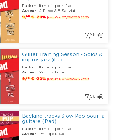
Pack multimedia pour iPad
Auteur :
J. Fredd & E. Sauviat
95
9,
€
-20%
jusqu'au 07/08/2026 23:59
7,
€
96
Guitar Training Session - Solos &
impros jazz (iPad)
Pack multimedia pour iPad
Auteur :
Yannick Robert
95
9,
€
-20%
jusqu'au 07/08/2026 23:59
7,
€
96
Backing tracks Slow Pop pour la
guitare (iPad)
Pack multimedia pour iPad
Auteur :
Philippe Roux