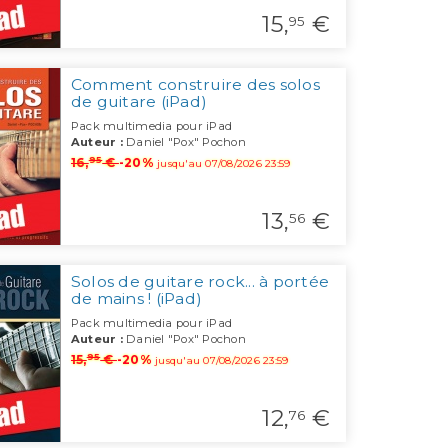
15,
€
95
Comment construire des solos
de guitare (iPad)
Pack multimedia pour iPad
Auteur :
Daniel "Pox" Pochon
95
16,
€
-20%
jusqu'au 07/08/2026 23:59
13,
€
56
Solos de guitare rock... à portée
de mains ! (iPad)
Pack multimedia pour iPad
Auteur :
Daniel "Pox" Pochon
95
15,
€
-20%
jusqu'au 07/08/2026 23:59
12,
€
76