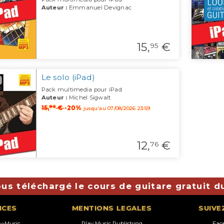
Auteur :
Emmanuel Devignac
15,
€
95
Le solo (iPad)
Pack multimedia pour iPad
Auteur :
Michel Sigwalt
95
15,
€
-20%
jusqu'au 07/08/2026 23:59
12,
€
76
us téléchargé le cours de guitare gratuit d
ICES
MENTIONS LEGALES
SUIVE
ay-Music
Play Music Publishing
Fac