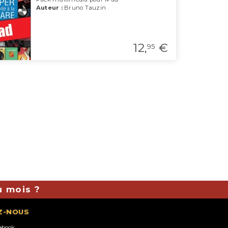
Auteur :
Bruno Tauzin
12,
€
95
u mois ?
Z-NOUS
ebook