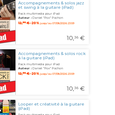
Accompagnements & solos jazz
et swing à la guitare (iPad)
Pack multimedia pour iPad
Auteur :
Daniel "Pox" Pochon
95
12,
€
-20%
jusqu'au 07/08/2026 23:59
10,
€
36
Accompagnements & solos rock
à la guitare (iPad)
Pack multimedia pour iPad
Auteur :
Daniel "Pox" Pochon
95
12,
€
-20%
jusqu'au 07/08/2026 23:59
10,
€
36
Looper et créativité à la guitare
(iPad)
Pack multimedia pour iPad