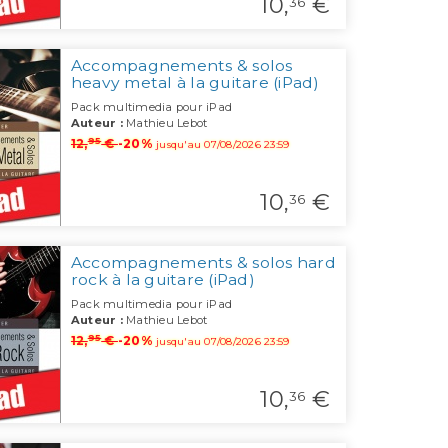
10,
€
36
Accompagnements & solos
heavy metal à la guitare (iPad)
Pack multimedia pour iPad
Auteur :
Mathieu Lebot
95
12,
€
-20%
jusqu'au 07/08/2026 23:59
10,
€
36
Accompagnements & solos hard
rock à la guitare (iPad)
Pack multimedia pour iPad
Auteur :
Mathieu Lebot
95
12,
€
-20%
jusqu'au 07/08/2026 23:59
10,
€
36