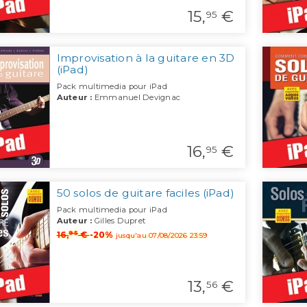
15,
€
95
Improvisation à la guitare en 3D
(iPad)
Pack multimedia pour iPad
Auteur :
Emmanuel Devignac
16,
€
95
50 solos de guitare faciles (iPad)
Pack multimedia pour iPad
Auteur :
Gilles Dupret
95
16,
€
-20%
jusqu'au 07/08/2026 23:59
13,
€
56