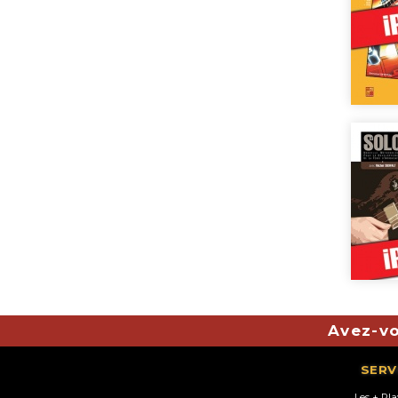
Avez-vo
SERV
Les + Pl