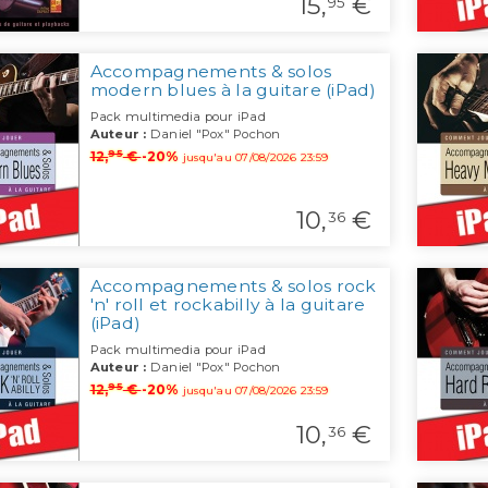
15,
€
95
Accompagnements & solos
modern blues à la guitare (iPad)
Pack multimedia pour iPad
Auteur :
Daniel "Pox" Pochon
95
12,
€
-20%
jusqu'au 07/08/2026 23:59
10,
€
36
Accompagnements & solos rock
'n' roll et rockabilly à la guitare
(iPad)
Pack multimedia pour iPad
Auteur :
Daniel "Pox" Pochon
95
12,
€
-20%
jusqu'au 07/08/2026 23:59
10,
€
36