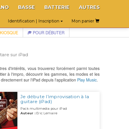
ANO
BASSE
BATTERIE
AUTRES
Identification | Inscription
Mon panier
KIOSQUE
POUR DÉBUTER
tare sur iPad
tres d'intérêts, vous trouverez forcément parmi toutes
tier à l'impro, découvrir les gammes, les modes et les
directement sur l'iPad depuis l'application
Play Music
.
Je débute l’improvisation à la
guitare (iPad)
Pack multimedia pour iPad
Auteur :
Eric Lemaire