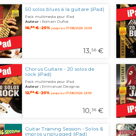
50 solos blues à la guitare (iPad)
Pack multimedia pour iPad
Auteur :
Romain Duflos
95
16,
€
-20%
jusqu'au 07/08/2026 23:59
13,
€
56
Chorus Guitare - 20 solos de
rock (iPad)
Pack multimedia pour iPad
Auteur :
Emmanuel Devignac
95
12,
€
-20%
jusqu'au 07/08/2026 23:59
10,
€
36
Guitar Training Session - Solos &
impros unplugged (iPad)