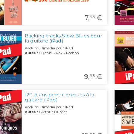
9,
€
-20%
jusqu'au 07/08/2026 23:59
7,
€
96
Backing tracks Slow Blues pour
la guitare (iPad)
Pack multimedia pour iPad
Auteur :
Daniel « Pox » Pochon
9,
€
95
120 plans pentatoniques à la
guitare (iPad)
Pack multimedia pour iPad
Auteur :
Arthur Duprat