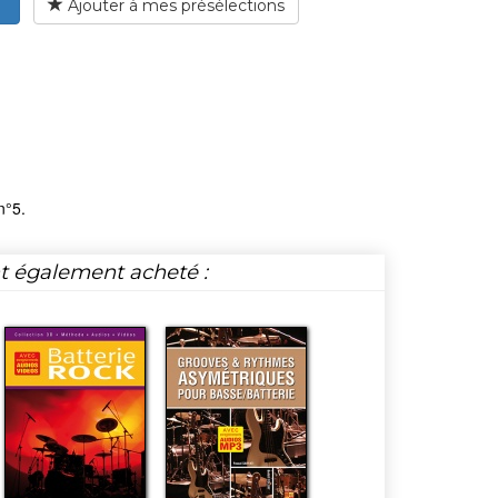
Ajouter à mes présélections
n°5.
nt également acheté :