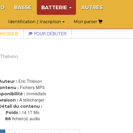
NO
BASSE
BATTERIE
AUTRES
Identification | Inscription
Mon panier
KIOSQUE
POUR DÉBUTER
 Thiévon
Eric Thiévon
Auteur :
Fichiers MP3
ontenu :
Immédiate
sponibilité :
A télécharger
ivraison :
Détail du contenu :
14.17 Mo
Poids :
fichier(s) audio
86