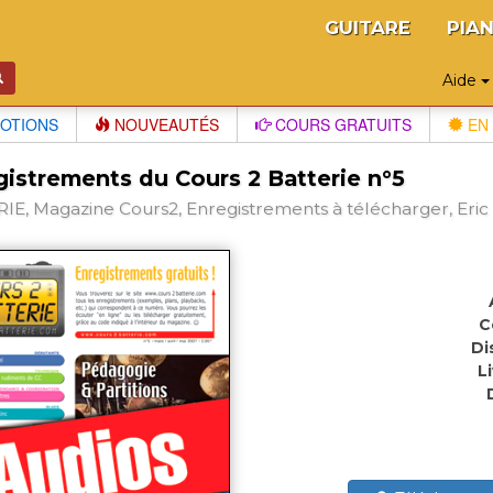
GUITARE
PIA
Aide
OTIONS
NOUVEAUTÉS
COURS GRATUITS
EN 
gistrements du Cours 2 Batterie n°5
IE, Magazine Cours2, Enregistrements à télécharger, Eric
C
Di
L