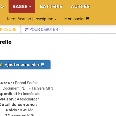
NO
BASSE
BATTERIE
AUTRES
Identification | Inscription
Mon panier
KIOSQUE
POUR DÉBUTER
relle
€
Ajouter au panier
Pascal Sarfati
uteur :
Document PDF + Fichiers MP3
:
Immédiate
sponibilité :
A télécharger
ivraison :
Détail du contenu :
8.45 Mo
Poids :
pages en PDF
22