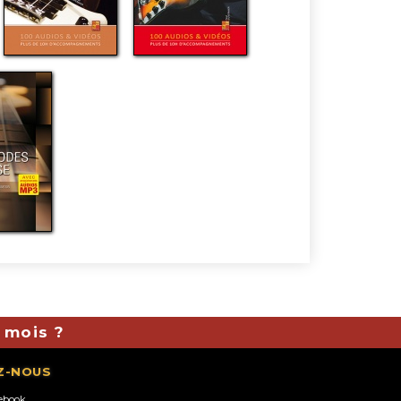
 mois ?
Z-NOUS
ebook