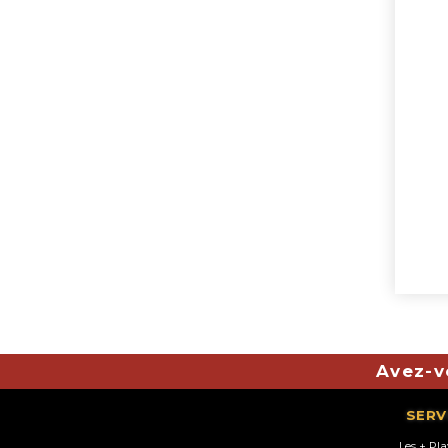
Avez-v
SERV
Les + Pl