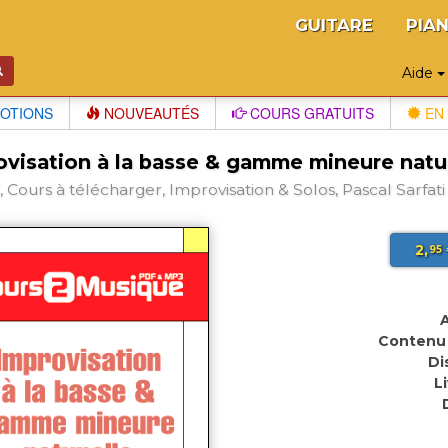
GUITARE
PIA
Aide
OTIONS
NOUVEAUTÉS
COURS GRATUITS
EN 
ovisation à la basse & gamme mineure natu
 Cours à télécharger, Improvisation & Solos, Pascal Sarfati
2,
95
A
Contenu 
Di
L