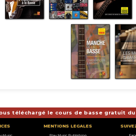
ous téléchargé le cours de basse gratuit du
ICES
MENTIONS LEGALES
SUIVE
ay-Music
Play Music Publishing
Fac