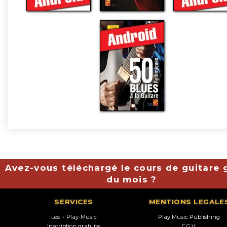
Avez-vous téléchargé le cours de guitare g
du mois ?
SERVICES
MENTIONS LEGALE
Les + Play-Music
Play Music Publishing
Inscription gratuite
C.G.V.