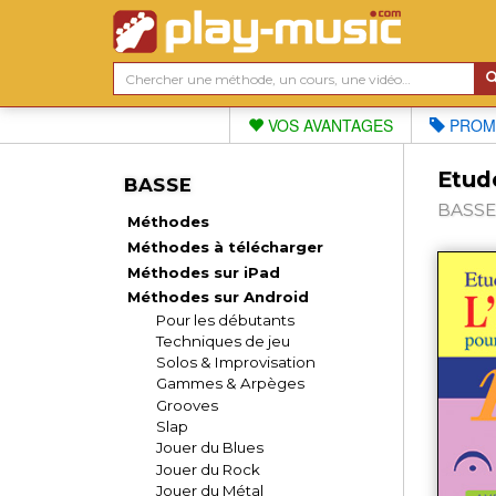
VOS AVANTAGES
PROM
Etude
BASSE
BASSE,
Méthodes
Méthodes à télécharger
Méthodes sur iPad
Méthodes sur Android
Pour les débutants
Techniques de jeu
Solos & Improvisation
Gammes & Arpèges
Grooves
Slap
Jouer du Blues
Jouer du Rock
Jouer du Métal