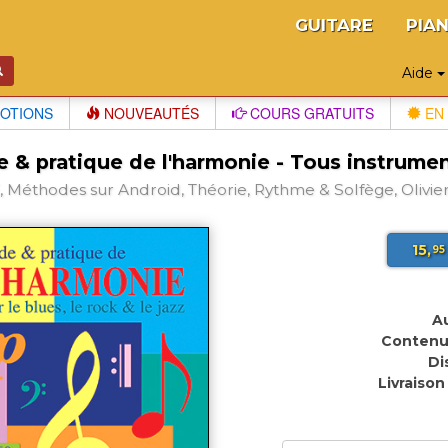
GUITARE
PIA
Aide
OTIONS
NOUVEAUTÉS
COURS GRATUITS
EN 
 & pratique de l'harmonie - Tous instrume
 Méthodes sur Android, Théorie, Rythme & Solfège, Olivie
15,
95
Au
Contenu
Di
Livraison 