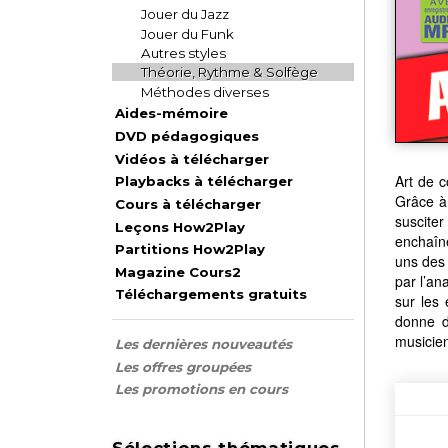
Jouer du Jazz
Jouer du Funk
Autres styles
Théorie, Rythme & Solfège
Méthodes diverses
Aides-mémoire
DVD pédagogiques
Vidéos à télécharger
Art de c
Playbacks à télécharger
Grâce à
Cours à télécharger
susciter
Leçons How2Play
enchaîne
Partitions How2Play
uns des 
Magazine Cours2
par l’an
Téléchargements gratuits
sur les
donne d
musicien
Les dernières nouveautés
Les offres groupées
Les promotions en cours
Sélections thématiques