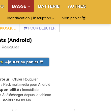
NO
BASSE
BATTERIE
AUTRES
Identification | Inscription
Mon panier
KIOSQUE
POUR DÉBUTER
nts (Android)
r Rouquier
€
Ajouter au panier
Olivier Rouquier
teur :
Pack multimedia pour Android
 :
Immédiate
sponibilité :
A télécharger depuis la tablette
:
84.03 Mo
Poids :