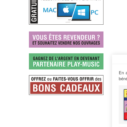
En a
béné