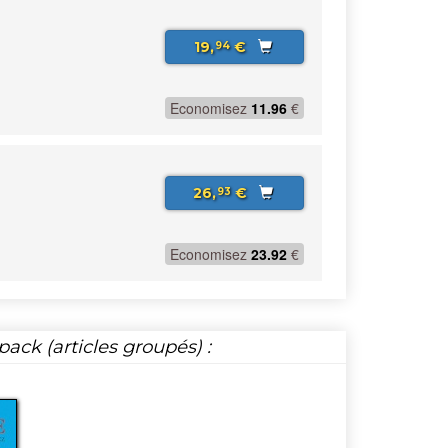
19,
€
94
Economisez
11.96
€
26,
€
93
Economisez
23.92
€
ack (articles groupés) :