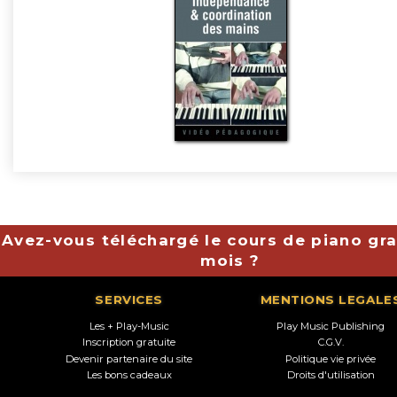
Avez-vous téléchargé le cours de piano gra
mois ?
SERVICES
MENTIONS LEGALE
Les + Play-Music
Play Music Publishing
Inscription gratuite
C.G.V.
Devenir partenaire du site
Politique vie privée
Les bons cadeaux
Droits d'utilisation