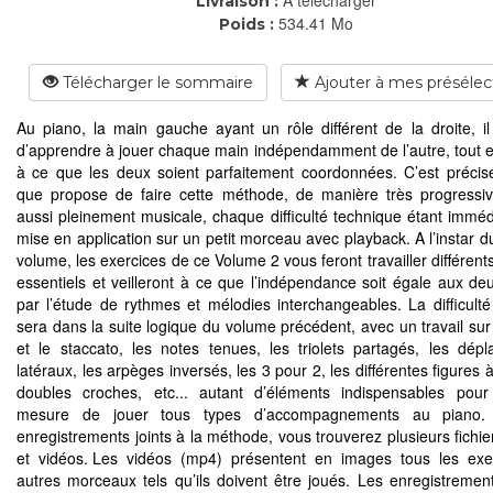
Livraison :
534.41 Mo
Poids :
Télécharger le sommaire
Ajouter à mes présélec
Au piano, la main gauche ayant un rôle différent de la droite, il
d’apprendre à jouer chaque main indépendamment de l’autre, tout en
à ce que les deux soient parfaitement coordonnées. C’est préci
que propose de faire cette méthode, de manière très progressiv
aussi pleinement musicale, chaque difficulté technique étant immé
mise en application sur un petit morceau avec playback. A l’instar d
volume, les exercices de ce Volume 2 vous feront travailler différen
essentiels et veilleront à ce que l’indépendance soit égale aux de
par l’étude de rythmes et mélodies interchangeables. La difficult
sera dans la suite logique du volume précédent, avec un travail sur 
et le staccato, les notes tenues, les triolets partagés, les dép
latéraux, les arpèges inversés, les 3 pour 2, les différentes figures
doubles croches, etc... autant d’éléments indispensables pou
mesure de jouer tous types d’accompagnements au piano.
enregistrements joints à la méthode, vous trouverez plusieurs fichie
et vidéos. Les vidéos (mp4) présentent en images tous les exe
autres morceaux tels qu’ils doivent être joués. Les enregistremen