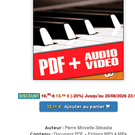
95
16,
€
13,
€
(-20%) Jusqu'au 20/08/2026 23:
56
13,
€
Ajouter au panier
56
Pierre Minvielle-Sébastia
Auteur :
Document PDF + Fichiers MP3 & MP4
Contenu :