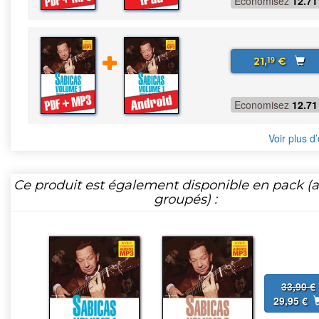
Economisez
12.71
21,
€
19
Economisez
12.71
Voir plus d’
Ce produit est également disponible en pack (ar
groupés) :
33,90 €
29,95 €