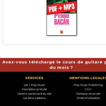
Avez-vous téléchargé le cours de guitare g
du mois ?
SERVICES
MENTIONS LEGALE
Les + Play-Music
Play Music Publishing
Inscription gratuite
C.G.V.
Devenir partenaire du site
Politique vie privée
Les bons cadeaux
Droits d'utilisation