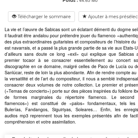
Poids :
Télécharger le sommaire
Ajouter à mes présélec
La vie et l’œuvre de Sabicas sont un éclatant démenti du dogme sel
il faudrait être andalou pour prétendre jouer du flamenco «authentiq
des plus extraordinaires guitaristes et compositeurs de l’histoire d
est navarrais, et a passé la plus grande partie de sa vie aux Etats-U
d’ailleurs sans doute ce long «exil» qui explique que Sabicas a
premier tocaor à se consacrer essentiellement au concert sol
discographie en ce domaine, malgré celles de Paco de Lucía ou 
Sanlúcar, reste de loin la plus abondante. Afin de rendre compte au
la versatilité et de l’art du compositeur, il nous a semblé indispensa
consacrer deux volumes de notre collection. Le premier et prése
(«Temas de concierto») porte sur des pièces inspirées du folklore ib
de formes marginales du répertoire flamenco. Le second
flamencos») est constitué de «palos» fondamentaux, tels les 
Bulerías, Fandangos, Siguiriyas, Soleares… Enfin, les enregi
audios mp3 reprennent tous les exemples présentés afin de facili
compréhension et votre assimilation.