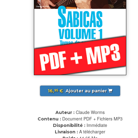
16,
€
Ajouter au panier
95
Claude Worms
Auteur :
Document PDF + Fichiers MP3
Contenu :
Immédiate
Disponibilité :
A télécharger
Livraison :
44.65 Mo