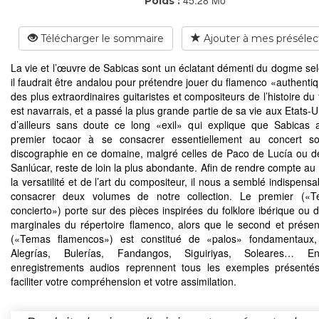
Poids :
Télécharger le sommaire
Ajouter à mes présélec
La vie et l’œuvre de Sabicas sont un éclatant démenti du dogme sel
il faudrait être andalou pour prétendre jouer du flamenco «authentiq
des plus extraordinaires guitaristes et compositeurs de l’histoire d
est navarrais, et a passé la plus grande partie de sa vie aux Etats-U
d’ailleurs sans doute ce long «exil» qui explique que Sabicas a
premier tocaor à se consacrer essentiellement au concert sol
discographie en ce domaine, malgré celles de Paco de Lucía ou 
Sanlúcar, reste de loin la plus abondante. Afin de rendre compte au
la versatilité et de l’art du compositeur, il nous a semblé indispensa
consacrer deux volumes de notre collection. Le premier («
concierto») porte sur des pièces inspirées du folklore ibérique ou 
marginales du répertoire flamenco, alors que le second et prése
(«Temas flamencos») est constitué de «palos» fondamentaux, 
Alegrías, Bulerías, Fandangos, Siguiriyas, Soleares… En
enregistrements audios reprennent tous les exemples présenté
faciliter votre compréhension et votre assimilation.