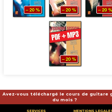
– 20 %
– 20 %
– 20 
– 20 %
Avez-vous téléchargé le cours de guitare g
du mois ?
SERVICES
MENTIONS LEGALE