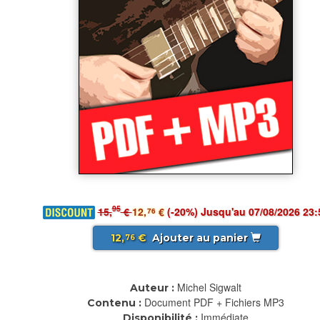
95
15,
€
12,
€
(-20%) Jusqu'au 07/08/2026 23:
76
12,
€
Ajouter au panier
76
Michel Sigwalt
Auteur :
Document PDF + Fichiers MP3
Contenu :
Immédiate
Disponibilité :