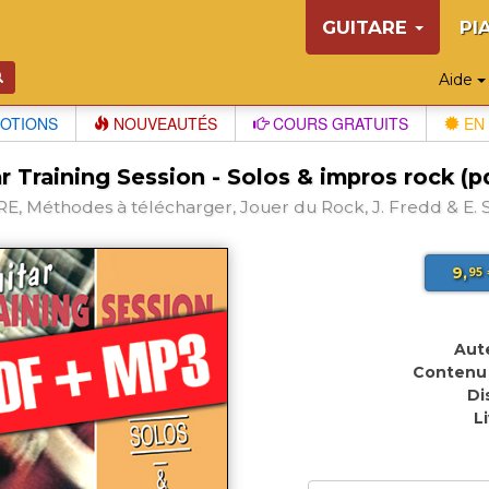
GUITARE
PI
Aide
OTIONS
NOUVEAUTÉS
COURS GRATUITS
EN 
r Training Session - Solos & impros rock (p
E, Méthodes à télécharger, Jouer du Rock, J. Fredd & E. S
9,
95
Aute
Contenu 
Di
L