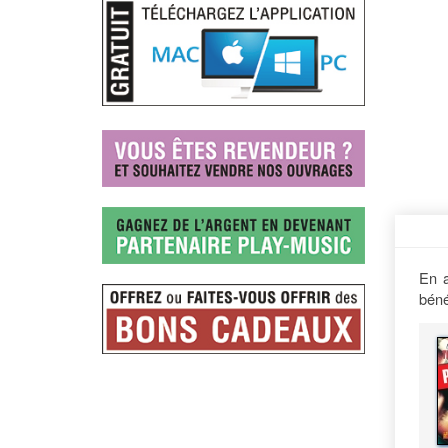
En a
béné