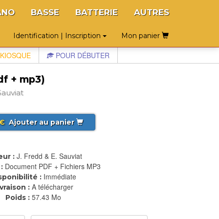
ANO
BASSE
BATTERIE
AUTRES
Identification | Inscription
Mon panier
KIOSQUE
POUR DÉBUTER
df + mp3)
auviat
€
Ajouter au panier
J. Fredd & E. Sauviat
ur :
Document PDF + Fichiers MP3
:
Immédiate
sponibilité :
A télécharger
ivraison :
57.43 Mo
Poids :