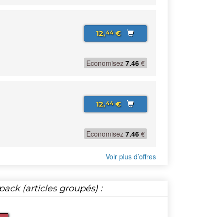
12,
€
44
Economisez
7.46
€
12,
€
44
Economisez
7.46
€
Voir plus d’offres
ack (articles groupés) :