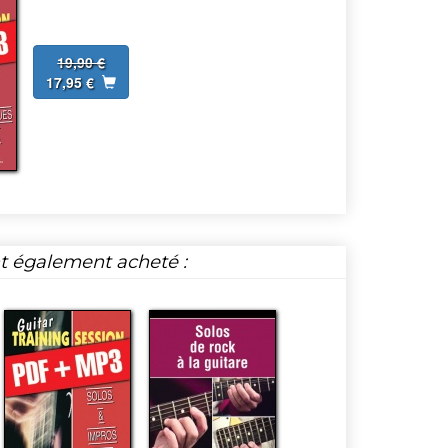
19,90 €
17,95 €
nt également acheté :