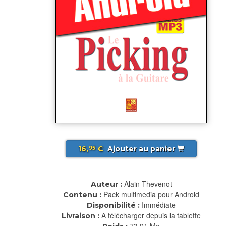
16,
€
Ajouter au panier
95
Alain Thevenot
Auteur :
Pack multimedia pour Android
Contenu :
Immédiate
Disponibilité :
A télécharger depuis la tablette
Livraison :
73.91 Mo