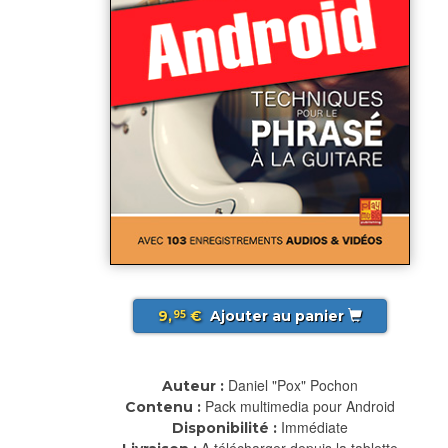
9,
€
Ajouter au panier
95
Daniel "Pox" Pochon
Auteur :
Pack multimedia pour Android
Contenu :
Immédiate
Disponibilité :
A télécharger depuis la tablette