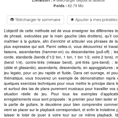
Livraison :
82.79 Mo
Poids :
Télécharger le sommaire
Ajouter à mes présélec
L’objectif de cette méthode est de vous enseigner les différentes t
de phrasé, exécutées par la main gauche (des droitiers), qu’il co
maîtriser à la guitare, afin d’enrichir et articuler vos phrases de l
plus expressive qui soit. Parmi celles-ci, vous découvrirez et travai
liaisons, ascendantes (hammer-on) ou descendantes (pull-off) ; les
corde, standards (bends d’1/2 ton, 1 ton, 1 ton 1/2, voire 2 tons), m
(bend 1/4), contre-tirés (release bend), pré-tirés (pre-bend) ; le
(slide et glissando), ascendants, descendants, en appoggiatures ; et
jeu legato, pour un jeu rapide et fluide. Dans cet ouvrage, et po
thématique, vous trouverez un exemple de démonstration repris 
quelques exercices techniques pour vous mettre le principe dans le
et surtout des tas de plans purement musicaux pour travailler vos 
situation réelle de jeu. Pour tous les exemples d’applicatio
enregistrements vous sont proposés : le premier pour bien isoler et
la partie de guitare, le deuxième pour bien comprendre comment
vient se placer sur le playback correspondant, et enfin le troisième
laisser le loisir de jouer à votre tour sur ce même playback. I