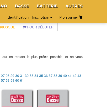
ANO
BASSE
BATTERIE
AUTRES
Identification | Inscription
Mon panier
KIOSQUE
POUR DÉBUTER
 tout en restant le plus précis possible, et ne vous
6
27
28
29
30
31
32
33
34
35
36
37
38
39
40
41
42
43
6
57
58
59
60
61