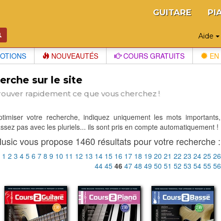
GUITARE
PI
Aide
OTIONS
NOUVEAUTÉS
COURS GRATUITS
EN 
rche sur le site
rouver rapidement ce que vous cherchez !
optimiser votre recherche, indiquez uniquement les mots importants,
sez pas avec les pluriels... ils sont pris en compte automatiquement !
usic vous propose 1460 résultats pour votre recherche :
:
1
2
3
4
5
6
7
8
9
10
11
12
13
14
15
16
17
18
19
20
21
22
23
24
25
2
44
45
46
47
48
49
50
51
52
53
54
55
5