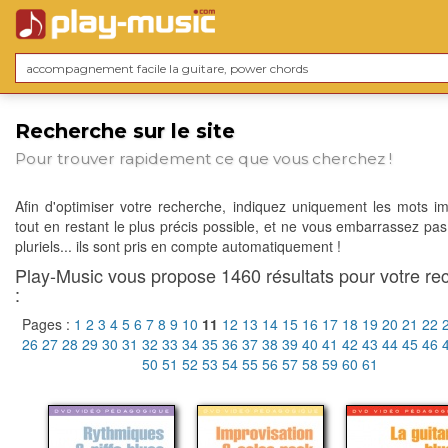
Recherche sur le site
Pour trouver rapidement ce que vous cherchez !
Afin d'optimiser votre recherche, indiquez uniquement les mots im
tout en restant le plus précis possible, et ne vous embarrassez pas
pluriels... ils sont pris en compte automatiquement !
Play-Music vous propose 1460 résultats pour votre re
:
Pages :
1
2
3
4
5
6
7
8
9
10
11
12
13
14
15
16
17
18
19
20
21
22
26
27
28
29
30
31
32
33
34
35
36
37
38
39
40
41
42
43
44
45
46
50
51
52
53
54
55
56
57
58
59
60
61