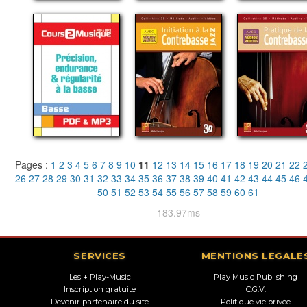
Pages :
1
2
3
4
5
6
7
8
9
10
11
12
13
14
15
16
17
18
19
20
21
22
26
27
28
29
30
31
32
33
34
35
36
37
38
39
40
41
42
43
44
45
46
50
51
52
53
54
55
56
57
58
59
60
61
183.97ms
SERVICES
MENTIONS LEGALE
Les + Play-Music
Play Music Publishing
Inscription gratuite
C.G.V.
Devenir partenaire du site
Politique vie privée