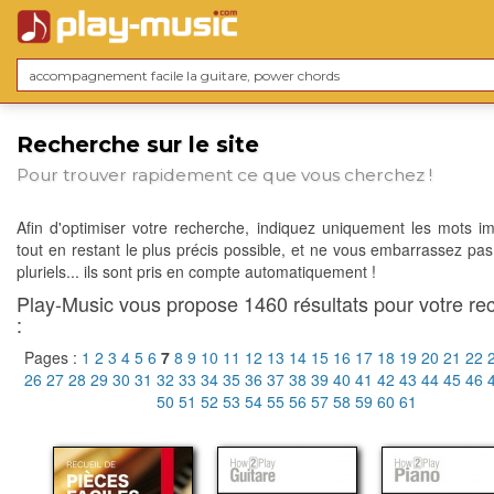
Recherche sur le site
Pour trouver rapidement ce que vous cherchez !
Afin d'optimiser votre recherche, indiquez uniquement les mots im
tout en restant le plus précis possible, et ne vous embarrassez pas
pluriels... ils sont pris en compte automatiquement !
Play-Music vous propose 1460 résultats pour votre re
:
Pages :
1
2
3
4
5
6
7
8
9
10
11
12
13
14
15
16
17
18
19
20
21
22
26
27
28
29
30
31
32
33
34
35
36
37
38
39
40
41
42
43
44
45
46
50
51
52
53
54
55
56
57
58
59
60
61