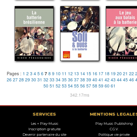
Pages :
1
2
3
4
5
6
7
8
9
10
11
12
13
14
15
16
17
18
19
20
21
22
26
27
28
29
30
31
32
33
34
35
36
37
38
39
40
41
42
43
44
45
46
50
51
52
53
54
55
56
57
58
59
60
61
342.17ms
SERVICES
MENTIONS LEGALE
Les + Play-Music
Play Music Publishing
Inscription gratuite
C.G.V.
Devenir partenaire du site
Politique vie privée