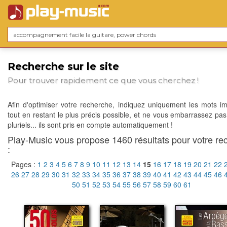
Recherche sur le site
Pour trouver rapidement ce que vous cherchez !
Afin d'optimiser votre recherche, indiquez uniquement les mots im
tout en restant le plus précis possible, et ne vous embarrassez pas
pluriels... ils sont pris en compte automatiquement !
Play-Music vous propose 1460 résultats pour votre re
:
Pages :
1
2
3
4
5
6
7
8
9
10
11
12
13
14
15
16
17
18
19
20
21
22
26
27
28
29
30
31
32
33
34
35
36
37
38
39
40
41
42
43
44
45
46
50
51
52
53
54
55
56
57
58
59
60
61