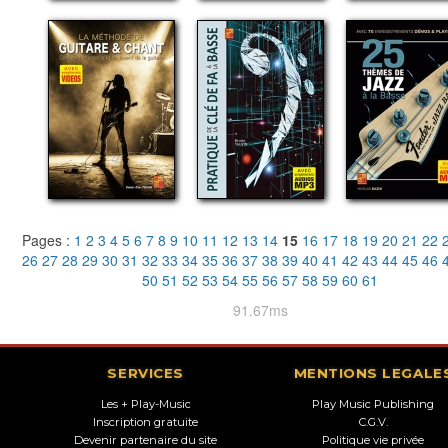
Pages :
1
2
3
4
5
6
7
8
9
10
11
12
13
14
15
16
17
18
19
20
21
22
26
27
28
29
30
31
32
33
34
35
36
37
38
39
40
41
42
43
44
45
46
50
51
52
53
54
55
56
57
58
59
60
61
91.67ms
SERVICES
MENTIONS LEGALE
Les + Play-Music
Play Music Publishing
Inscription gratuite
C.G.V.
Devenir partenaire du site
Politique vie privée