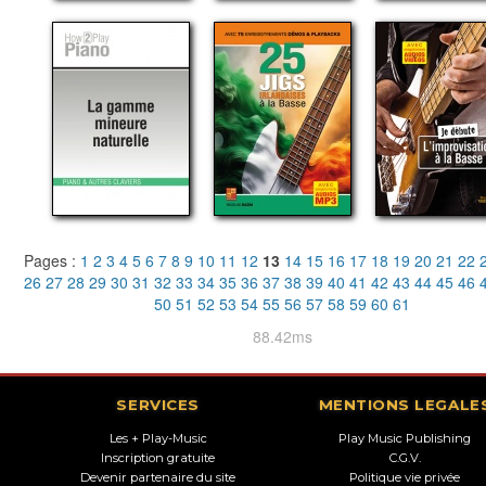
Pages :
1
2
3
4
5
6
7
8
9
10
11
12
13
14
15
16
17
18
19
20
21
22
26
27
28
29
30
31
32
33
34
35
36
37
38
39
40
41
42
43
44
45
46
50
51
52
53
54
55
56
57
58
59
60
61
88.42ms
SERVICES
MENTIONS LEGALE
Les + Play-Music
Play Music Publishing
Inscription gratuite
C.G.V.
Devenir partenaire du site
Politique vie privée