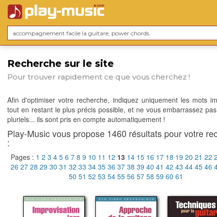
Recherche sur le site
Pour trouver rapidement ce que vous cherchez !
Afin d'optimiser votre recherche, indiquez uniquement les mots im
tout en restant le plus précis possible, et ne vous embarrassez pas
pluriels... ils sont pris en compte automatiquement !
Play-Music vous propose 1460 résultats pour votre re
:
Pages :
1
2
3
4
5
6
7
8
9
10
11
12
13
14
15
16
17
18
19
20
21
22
26
27
28
29
30
31
32
33
34
35
36
37
38
39
40
41
42
43
44
45
46
50
51
52
53
54
55
56
57
58
59
60
61