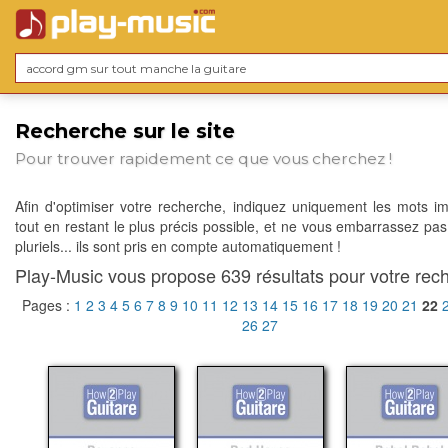
Recherche sur le site
Pour trouver rapidement ce que vous cherchez !
Afin d'optimiser votre recherche, indiquez uniquement les mots im
tout en restant le plus précis possible, et ne vous embarrassez pas
pluriels... ils sont pris en compte automatiquement !
Play-Music vous propose 639 résultats pour votre rech
Pages :
1
2
3
4
5
6
7
8
9
10
11
12
13
14
15
16
17
18
19
20
21
22
26
27