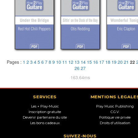
Pages :
1
2
3
4
5
6
7
8
9
10
11
12
13
14
15
16
17
18
19
20
21
22
26
27
163.64ms
SERVICES
MENTIONS LEGALE
Les + Play-Music
Play Music Publishing
Inscription gratuite
C.G.V.
Devenir partenaire du site
Politique vie privée
Les bons cadeaux
Droits d'utilisation
SUIVEZ-NOUS