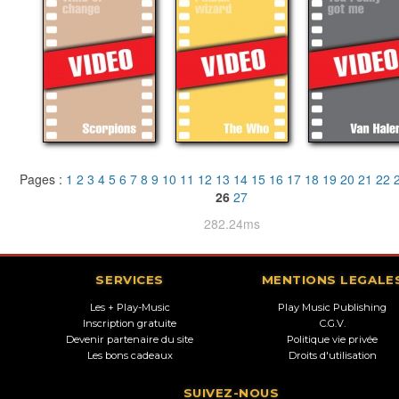
Pages :
1
2
3
4
5
6
7
8
9
10
11
12
13
14
15
16
17
18
19
20
21
22
26
27
282.24ms
SERVICES
MENTIONS LEGALE
Les + Play-Music
Play Music Publishing
Inscription gratuite
C.G.V.
Devenir partenaire du site
Politique vie privée
Les bons cadeaux
Droits d'utilisation
SUIVEZ-NOUS