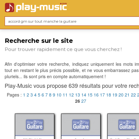
Recherche sur le site
Pour trouver rapidement ce que vous cherchez !
Afin d'optimiser votre recherche, indiquez uniquement les mots im
tout en restant le plus précis possible, et ne vous embarrassez pas
pluriels... ils sont pris en compte automatiquement !
Play-Music vous propose 639 résultats pour votre rech
Pages :
1
2
3
4
5
6
7
8
9
10
11
12
13
14
15
16
17
18
19
20
21
22
26
27