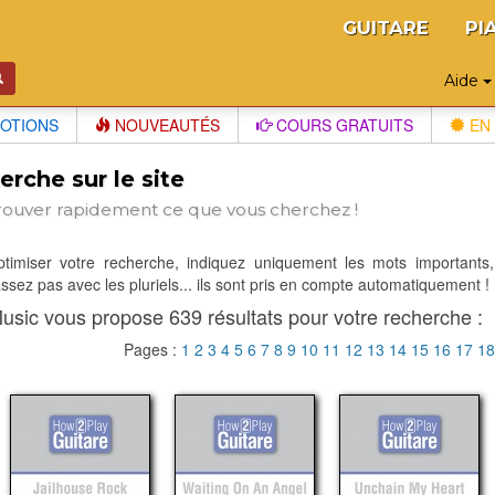
GUITARE
PI
Aide
OTIONS
NOUVEAUTÉS
COURS GRATUITS
EN 
rche sur le site
rouver rapidement ce que vous cherchez !
optimiser votre recherche, indiquez uniquement les mots importants,
sez pas avec les pluriels... ils sont pris en compte automatiquement !
usic vous propose 639 résultats pour votre recherche :
Pages :
1
2
3
4
5
6
7
8
9
10
11
12
13
14
15
16
17
1