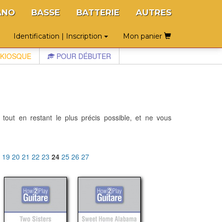
ANO
BASSE
BATTERIE
AUTRES
Identification | Inscription
Mon panier
KIOSQUE
POUR DÉBUTER
 tout en restant le plus précis possible, et ne vous
8
19
20
21
22
23
24
25
26
27