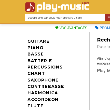
VOS AVANTAGES
PROM
Reche
GUITARE
Pour t
PIANO
BASSE
Afin d'
BATTERIE
embarras
PERCUSSIONS
Play-M
CHANT
SAXOPHONE
CONTREBASSE
HARMONICA
ACCORDEON
FLUTE