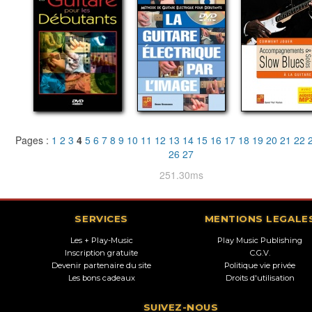
Pages :
1
2
3
4
5
6
7
8
9
10
11
12
13
14
15
16
17
18
19
20
21
22
26
27
251.30ms
SERVICES
MENTIONS LEGALE
Les + Play-Music
Play Music Publishing
Inscription gratuite
C.G.V.
Devenir partenaire du site
Politique vie privée
Les bons cadeaux
Droits d'utilisation
SUIVEZ-NOUS