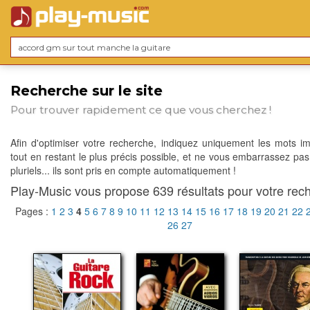
Recherche sur le site
Pour trouver rapidement ce que vous cherchez !
Afin d'optimiser votre recherche, indiquez uniquement les mots im
tout en restant le plus précis possible, et ne vous embarrassez pas
pluriels... ils sont pris en compte automatiquement !
Play-Music vous propose 639 résultats pour votre rech
Pages :
1
2
3
4
5
6
7
8
9
10
11
12
13
14
15
16
17
18
19
20
21
22
26
27