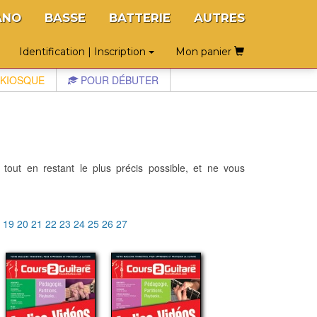
ANO
BASSE
BATTERIE
AUTRES
Identification | Inscription
Mon panier
KIOSQUE
POUR DÉBUTER
 tout en restant le plus précis possible, et ne vous
8
19
20
21
22
23
24
25
26
27