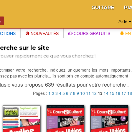
GUITARE
PI
Aide
OTIONS
NOUVEAUTÉS
COURS GRATUITS
EN 
rche sur le site
rouver rapidement ce que vous cherchez !
optimiser votre recherche, indiquez uniquement les mots importants,
sez pas avec les pluriels... ils sont pris en compte automatiquement !
usic vous propose 639 résultats pour votre recherche :
Pages :
1
2
3
4
5
6
7
8
9
10
11
12
13
14
15
16
17
1