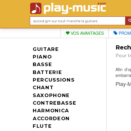
VOS AVANTAGES
PROM
Reche
GUITARE
Pour t
PIANO
BASSE
Afin d'
BATTERIE
embarras
PERCUSSIONS
Play-M
CHANT
SAXOPHONE
CONTREBASSE
HARMONICA
ACCORDEON
FLUTE