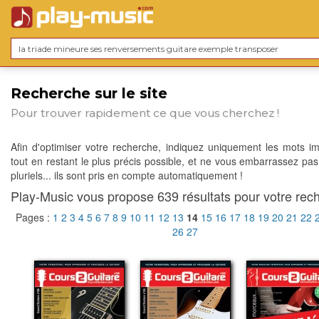
Recherche sur le site
Pour trouver rapidement ce que vous cherchez !
Afin d'optimiser votre recherche, indiquez uniquement les mots im
tout en restant le plus précis possible, et ne vous embarrassez pas
pluriels... ils sont pris en compte automatiquement !
Play-Music vous propose 639 résultats pour votre rech
Pages :
1
2
3
4
5
6
7
8
9
10
11
12
13
14
15
16
17
18
19
20
21
22
26
27