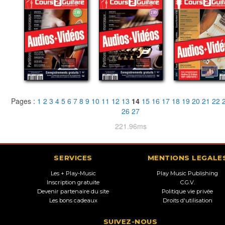
Pages :
1
2
3
4
5
6
7
8
9
10
11
12
13
14
15
16
17
18
19
20
21
22
26
27
221.96ms
SERVICES
MENTIONS LEGALE
Les + Play-Music
Play Music Publishing
Inscription gratuite
C.G.V.
Devenir partenaire du site
Politique vie privée
Les bons cadeaux
Droits d'utilisation
SUIVEZ-NOUS