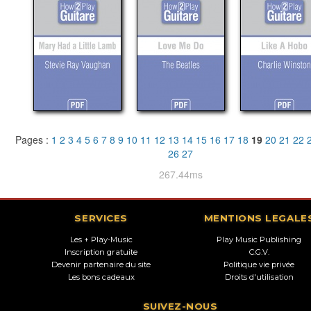
Pages :
1
2
3
4
5
6
7
8
9
10
11
12
13
14
15
16
17
18
19
20
21
22
26
27
267.44ms
SERVICES
MENTIONS LEGALE
Les + Play-Music
Play Music Publishing
Inscription gratuite
C.G.V.
Devenir partenaire du site
Politique vie privée
Les bons cadeaux
Droits d'utilisation
SUIVEZ-NOUS