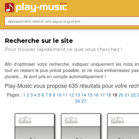
Recherche sur le site
Pour trouver rapidement ce que vous cherchez !
Afin d'optimiser votre recherche, indiquez uniquement les mots im
tout en restant le plus précis possible, et ne vous embarrassez pas
pluriels... ils sont pris en compte automatiquement !
Play-Music vous propose 635 résultats pour votre rech
Pages :
1
2
3
4
5
6
7
8
9
10
11
12
13
14
15
16
17
18
19
20
21
22
26
27