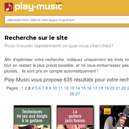
Recherche sur le site
Pour trouver rapidement ce que vous cherchez !
Afin d'optimiser votre recherche, indiquez uniquement les mots im
tout en restant le plus précis possible, et ne vous embarrassez pas
pluriels... ils sont pris en compte automatiquement !
Play-Music vous propose 635 résultats pour votre rech
Pages :
1
2
3
4
5
6
7
8
9
10
11
12
13
14
15
16
17
18
19
20
21
22
26
27