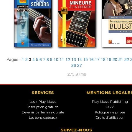
Pages :
1
2
3
4
5
6
7
8
9
10
11
12
13
14
15
16
17
18
19
20
21
22
26
27
275.97ms
SERVICES
MENTIONS LEGALE
Les + Play-Music
Play Music Publishing
Inscription gratuite
C.G.V.
Devenir partenaire du site
Politique vie privée
Les bons cadeaux
Droits d'utilisation
SUIVEZ-NOUS