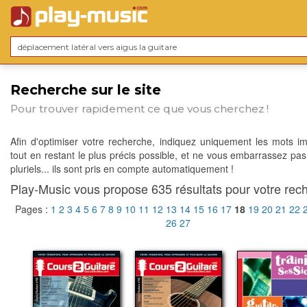
Recherche sur le site
Pour trouver rapidement ce que vous cherchez !
Afin d'optimiser votre recherche, indiquez uniquement les mots im
tout en restant le plus précis possible, et ne vous embarrassez pas
pluriels... ils sont pris en compte automatiquement !
Play-Music vous propose 635 résultats pour votre rech
Pages :
1
2
3
4
5
6
7
8
9
10
11
12
13
14
15
16
17
18
19
20
21
22
26
27