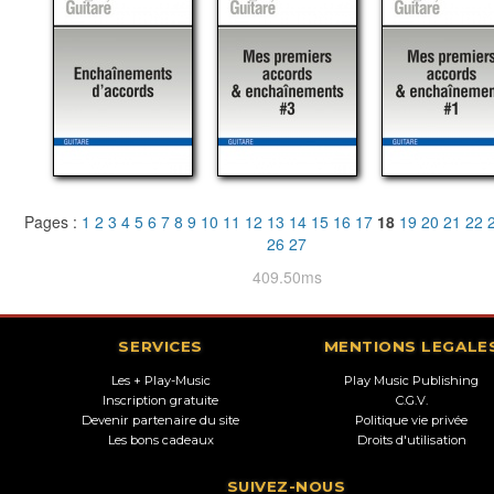
Pages :
1
2
3
4
5
6
7
8
9
10
11
12
13
14
15
16
17
18
19
20
21
22
26
27
409.50ms
SERVICES
MENTIONS LEGALE
Les + Play-Music
Play Music Publishing
Inscription gratuite
C.G.V.
Devenir partenaire du site
Politique vie privée
Les bons cadeaux
Droits d'utilisation
SUIVEZ-NOUS