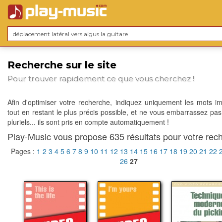
Recherche sur le site
Pour trouver rapidement ce que vous cherchez !
Afin d'optimiser votre recherche, indiquez uniquement les mots im
tout en restant le plus précis possible, et ne vous embarrassez pas
pluriels... ils sont pris en compte automatiquement !
Play-Music vous propose 635 résultats pour votre rech
Pages :
1
2
3
4
5
6
7
8
9
10
11
12
13
14
15
16
17
18
19
20
21
22
26
27