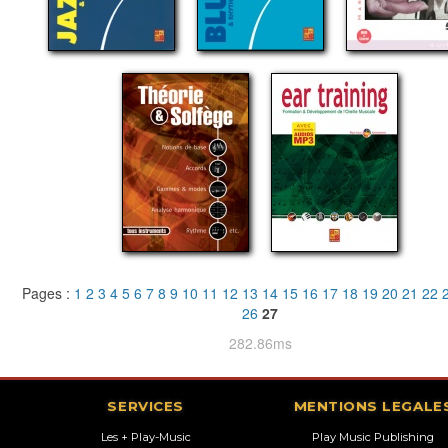
Pages :
1
2
3
4
5
6
7
8
9
10
11
12
13
14
15
16
17
18
19
20
21
22
26
27
282.86ms
SERVICES
MENTIONS LEGALE
Les + Play-Music
Play Music Publishing