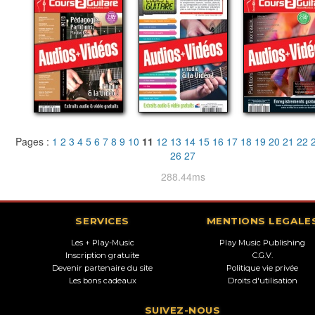
Pages :
1
2
3
4
5
6
7
8
9
10
11
12
13
14
15
16
17
18
19
20
21
22
26
27
288.44ms
SERVICES
MENTIONS LEGALE
Les + Play-Music
Play Music Publishing
Inscription gratuite
C.G.V.
Devenir partenaire du site
Politique vie privée
Les bons cadeaux
Droits d'utilisation
SUIVEZ-NOUS