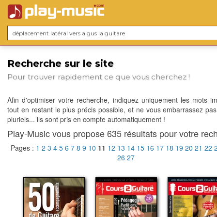
Recherche sur le site
Pour trouver rapidement ce que vous cherchez !
Afin d'optimiser votre recherche, indiquez uniquement les mots im
tout en restant le plus précis possible, et ne vous embarrassez pas
pluriels... ils sont pris en compte automatiquement !
Play-Music vous propose 635 résultats pour votre rech
Pages :
1
2
3
4
5
6
7
8
9
10
11
12
13
14
15
16
17
18
19
20
21
22
26
27