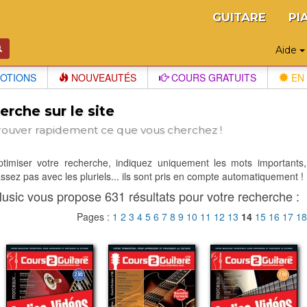
GUITARE
PI
Aide
OTIONS
NOUVEAUTÉS
COURS GRATUITS
EN 
rche sur le site
rouver rapidement ce que vous cherchez !
optimiser votre recherche, indiquez uniquement les mots importants,
sez pas avec les pluriels... ils sont pris en compte automatiquement !
usic vous propose 631 résultats pour votre recherche :
Pages :
1
2
3
4
5
6
7
8
9
10
11
12
13
14
15
16
17
1