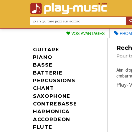
VOS AVANTAGES
PROM
Reche
GUITARE
Pour t
PIANO
BASSE
Afin d'
BATTERIE
embarras
PERCUSSIONS
Play-M
CHANT
SAXOPHONE
CONTREBASSE
HARMONICA
ACCORDEON
FLUTE