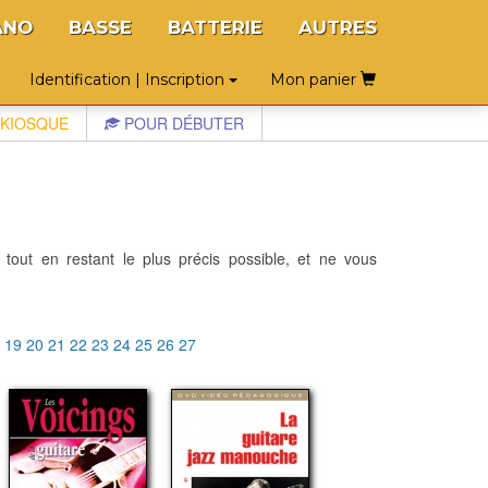
ANO
BASSE
BATTERIE
AUTRES
Identification | Inscription
Mon panier
KIOSQUE
POUR DÉBUTER
 tout en restant le plus précis possible, et ne vous
8
19
20
21
22
23
24
25
26
27