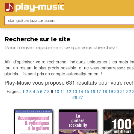
Recherche sur le site
Pour trouver rapidement ce que vous cherchez !
Afin d'optimiser votre recherche, indiquez uniquement les mots im
tout en restant le plus précis possible, et ne vous embarrassez pas
pluriels... ils sont pris en compte automatiquement !
Play-Music vous propose 631 résultats pour votre rech
Pages :
1
2
3
4
5
6
7
8
9
10
11
12
13
14
15
16
17
18
19
20
21
22
26
27