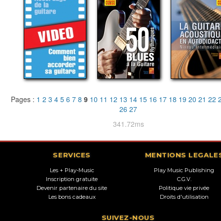
Pages :
1
2
3
4
5
6
7
8
9
10
11
12
13
14
15
16
17
18
19
20
21
22
26
27
341.72ms
SERVICES
MENTIONS LEGALE
Les + Play-Music
Play Music Publishing
Inscription gratuite
C.G.V.
Devenir partenaire du site
Politique vie privée
Les bons cadeaux
Droits d'utilisation
SUIVEZ-NOUS