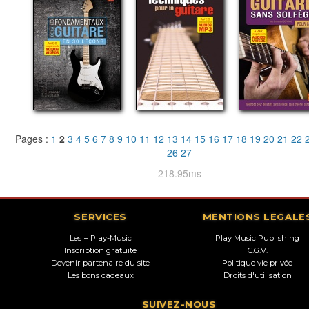
Pages :
1
2
3
4
5
6
7
8
9
10
11
12
13
14
15
16
17
18
19
20
21
22
26
27
218.95ms
SERVICES
MENTIONS LEGALE
Les + Play-Music
Play Music Publishing
Inscription gratuite
C.G.V.
Devenir partenaire du site
Politique vie privée
Les bons cadeaux
Droits d'utilisation
SUIVEZ-NOUS