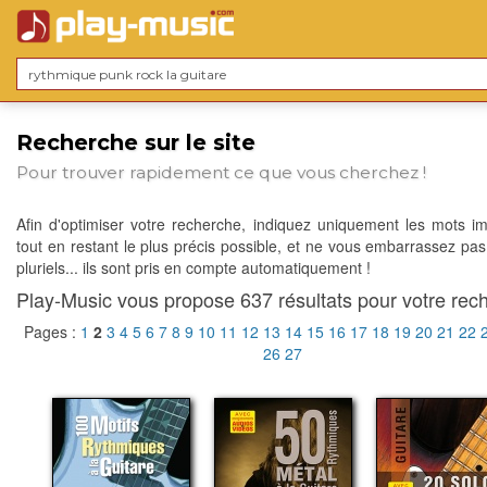
Recherche sur le site
Pour trouver rapidement ce que vous cherchez !
Afin d'optimiser votre recherche, indiquez uniquement les mots im
tout en restant le plus précis possible, et ne vous embarrassez pas
pluriels... ils sont pris en compte automatiquement !
Play-Music vous propose 637 résultats pour votre rech
Pages :
1
2
3
4
5
6
7
8
9
10
11
12
13
14
15
16
17
18
19
20
21
22
26
27