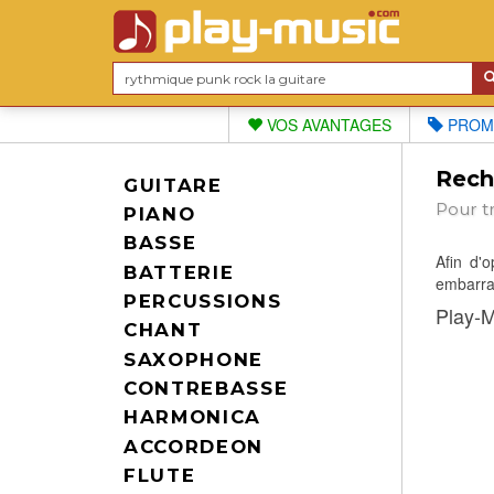
VOS AVANTAGES
PROM
Reche
GUITARE
Pour t
PIANO
BASSE
Afin d'
BATTERIE
embarras
PERCUSSIONS
Play-M
CHANT
SAXOPHONE
CONTREBASSE
HARMONICA
ACCORDEON
FLUTE