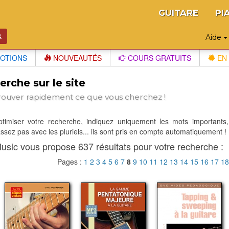
GUITARE
PI
Aide
OTIONS
NOUVEAUTÉS
COURS GRATUITS
EN 
rche sur le site
rouver rapidement ce que vous cherchez !
optimiser votre recherche, indiquez uniquement les mots importants,
sez pas avec les pluriels... ils sont pris en compte automatiquement !
usic vous propose 637 résultats pour votre recherche :
Pages :
1
2
3
4
5
6
7
8
9
10
11
12
13
14
15
16
17
1