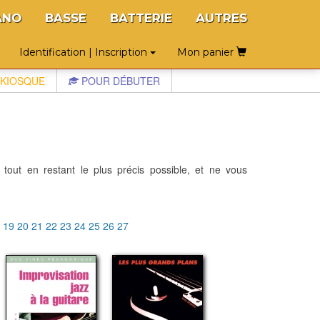
ANO
BASSE
BATTERIE
AUTRES
Identification | Inscription
Mon panier
KIOSQUE
POUR DÉBUTER
 tout en restant le plus précis possible, et ne vous
8
19
20
21
22
23
24
25
26
27