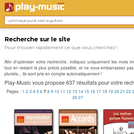
Recherche sur le site
Pour trouver rapidement ce que vous cherchez !
Afin d'optimiser votre recherche, indiquez uniquement les mots im
tout en restant le plus précis possible, et ne vous embarrassez pas
pluriels... ils sont pris en compte automatiquement !
Play-Music vous propose 637 résultats pour votre rech
Pages :
1
2
3
4
5
6
7
8
9
10
11
12
13
14
15
16
17
18
19
20
21
22
26
27