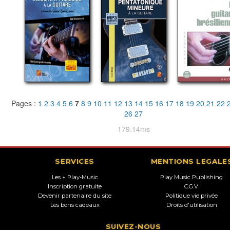
Pages :
1
2
3
4
5
6
7
8
9
10
11
12
13
14
15
16
17
18
19
20
21
22
26
27
179.14ms
SERVICES
MENTIONS LEGALE
Les + Play-Music
Play Music Publishing
Inscription gratuite
C.G.V.
Devenir partenaire du site
Politique vie privée
Les bons cadeaux
Droits d'utilisation
SUIVEZ-NOUS