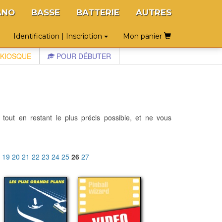
ANO
BASSE
BATTERIE
AUTRES
Identification | Inscription
Mon panier
KIOSQUE
POUR DÉBUTER
 tout en restant le plus précis possible, et ne vous
8
19
20
21
22
23
24
25
26
27