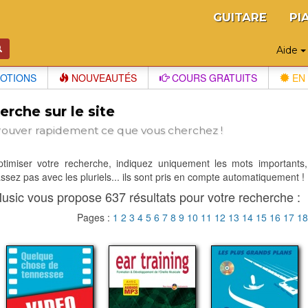
GUITARE
PI
Aide
OTIONS
NOUVEAUTÉS
COURS GRATUITS
EN 
rche sur le site
rouver rapidement ce que vous cherchez !
optimiser votre recherche, indiquez uniquement les mots importants,
sez pas avec les pluriels... ils sont pris en compte automatiquement !
usic vous propose 637 résultats pour votre recherche :
Pages :
1
2
3
4
5
6
7
8
9
10
11
12
13
14
15
16
17
1