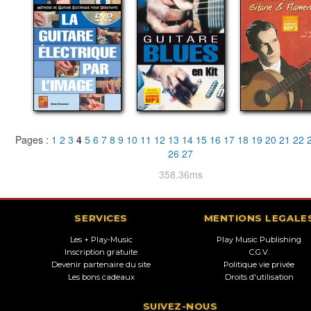
Pages :
1
2
3
4
5
6
7
8
9
10
11
12
13
14
15
16
17
18
19
20
21
22
26
27
358.36ms
SERVICES
MENTIONS LEGALE
Les + Play-Music
Play Music Publishing
Inscription gratuite
C.G.V.
Devenir partenaire du site
Politique vie privée
Les bons cadeaux
Droits d'utilisation
SUIVEZ-NOUS