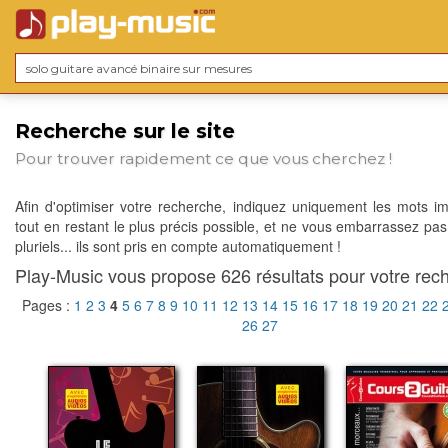
Recherche sur le site
Pour trouver rapidement ce que vous cherchez !
Afin d'optimiser votre recherche, indiquez uniquement les mots im
tout en restant le plus précis possible, et ne vous embarrassez pas
pluriels... ils sont pris en compte automatiquement !
Play-Music vous propose 626 résultats pour votre rech
Pages :
1
2
3
4
5
6
7
8
9
10
11
12
13
14
15
16
17
18
19
20
21
22
26
27