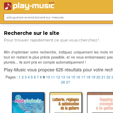
Recherche sur le site
Pour trouver rapidement ce que vous cherchez !
Afin d'optimiser votre recherche, indiquez uniquement les mots im
tout en restant le plus précis possible, et ne vous embarrassez pas
pluriels... ils sont pris en compte automatiquement !
Play-Music vous propose 626 résultats pour votre rech
Pages :
1
2
3
4
5
6
7
8
9
10
11
12
13
14
15
16
17
18
19
20
21
22
26
27