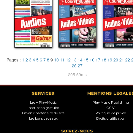
Pages :
1
2
3
4
5
6
7
8
9
10
11
12
13
14
15
16
17
18
19
20
21
22
26
27
295.69ms
SERVICES
MENTIONS LEGALE
Les + Play-Music
Play Music Publishing
Inscription gratuite
C.G.V.
Devenir partenaire du site
Politique vie privée
Les bons cadeaux
Droits d'utilisation
SUIVEZ-NOUS