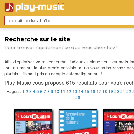
Recherche sur le site
Pour trouver rapidement ce que vous cherchez !
Afin d'optimiser votre recherche, indiquez uniquement les mots im
tout en restant le plus précis possible, et ne vous embarrassez pas
pluriels... ils sont pris en compte automatiquement !
Play-Music vous propose 615 résultats pour votre rech
Pages :
1
2
3
4
5
6
7
8
9
10
11
12
13
14
15
16
17
18
19
20
21
22
26