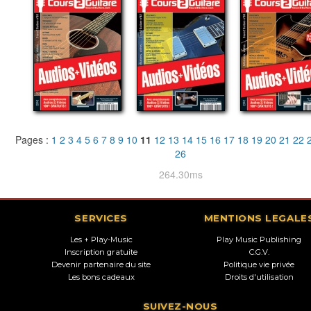
Pages :
1
2
3
4
5
6
7
8
9
10
11
12
13
14
15
16
17
18
19
20
21
22
26
264.30ms
SERVICES
MENTIONS LEGALE
Les + Play-Music
Play Music Publishing
Inscription gratuite
C.G.V.
Devenir partenaire du site
Politique vie privée
Les bons cadeaux
Droits d'utilisation
SUIVEZ-NOUS