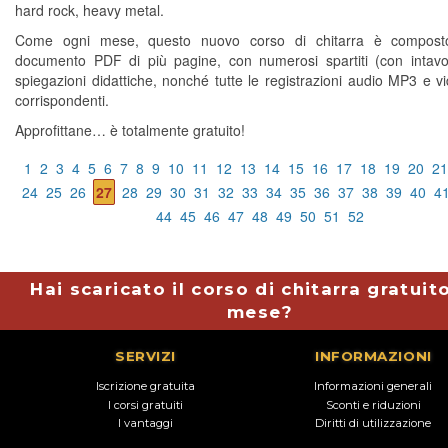
hard rock, heavy metal.
Come ogni mese, questo nuovo corso di chitarra è compos
documento PDF di più pagine, con numerosi spartiti (con intavo
spiegazioni didattiche, nonché tutte le registrazioni audio MP3 e 
corrispondenti.
Approfittane… è totalmente gratuito!
1
2
3
4
5
6
7
8
9
10
11
12
13
14
15
16
17
18
19
20
21
24
25
26
27
28
29
30
31
32
33
34
35
36
37
38
39
40
4
44
45
46
47
48
49
50
51
52
Hai scaricato il corso di chitarra gratuit
mese?
SERVIZI
INFORMAZIONI
Iscrizione gratuita
Informazioni generali
I corsi gratuiti
Sconti e riduzioni
I vantaggi
Diritti di utilizzazione