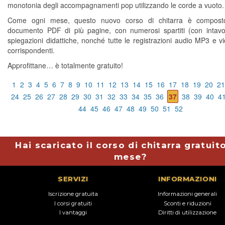
monotonia degli accompagnamenti pop utilizzando le corde a vuoto.
Come ogni mese, questo nuovo corso di chitarra è compos
documento PDF di più pagine, con numerosi spartiti (con intavo
spiegazioni didattiche, nonché tutte le registrazioni audio MP3 e 
corrispondenti.
Approfittane… è totalmente gratuito!
1
2
3
4
5
6
7
8
9
10
11
12
13
14
15
16
17
18
19
20
21
24
25
26
27
28
29
30
31
32
33
34
35
36
37
38
39
40
4
44
45
46
47
48
49
50
51
52
Hai scaricato il corso di chitarra gratuit
mese?
SERVIZI
INFORMAZIONI
Iscrizione gratuita
Informazioni generali
I corsi gratuiti
Sconti e riduzioni
I vantaggi
Diritti di utilizzazione