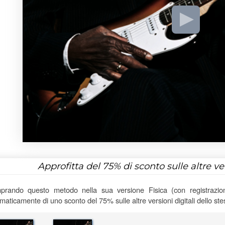
Approfitta del
75%
di sconto sulle altre v
rando questo metodo nella sua versione Fisica (con registrazioni
maticamente di uno sconto del 75% sulle altre versioni digitali dello st