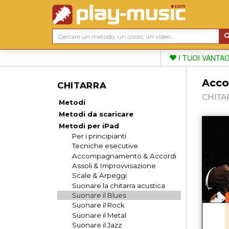
I TUOI VANTA
Acco
CHITARRA
CHITAR
Metodi
Metodi da scaricare
Metodi per iPad
Per i principianti
Tecniche esecutive
Accompagnamento & Accordi
Assoli & Improvvisazione
Scale & Arpeggi
Suonare la chitarra acustica
Suonare il Blues
Suonare il Rock
Suonare il Metal
Suonare il Jazz