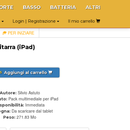
ORTE
BASSO
BATTERIA
ALTRI
o
Login | Registrazione
Il mio carrello
PER INIZIARE
tarra (iPad)
Aggiungi al carrello
5
Silvio Astuto
Autore:
Pack multimediale per iPad
to:
Immediata
sponibilità:
Da scaricare dal tablet
egna:
271.83 Mo
Peso: