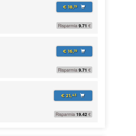
€ 18,
19
Risparmia
9.71
€
€ 16,
19
Risparmia
9.71
€
€ 21,
43
Risparmia
19.42
€