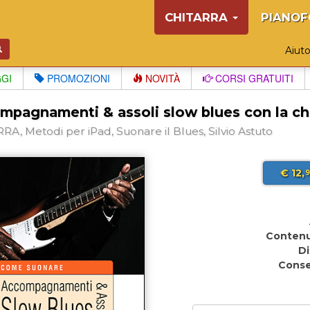
CHITARRA
PIANOF
Aiut
GGI
PROMOZIONI
NOVITÀ
CORSI GRATUITI
mpagnamenti & assoli slow blues con la chi
RA, Metodi per iPad, Suonare il Blues, Silvio Astuto
€ 12,
9
Contenu
Di
Cons