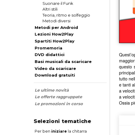
Suonare il Funk
Altri stili
Teoria, ritmo e solfeggio
Metodi diversi
Metodi per Android
Lezioni How2Play
Spartiti How2Play
Promemoria
Quest’op
DVD didattici
maggiori
Basi musicali da scaricare
questo s
Video da scaricare
principa
Download gratuiti
tutto ne
e tanti 
a veloci
Le ultime novità
a veloci
Le offerte raggruppate
Ossia pi
Le promozioni in corso
Selezioni tematiche
Per ben
iniziare
la chitarra