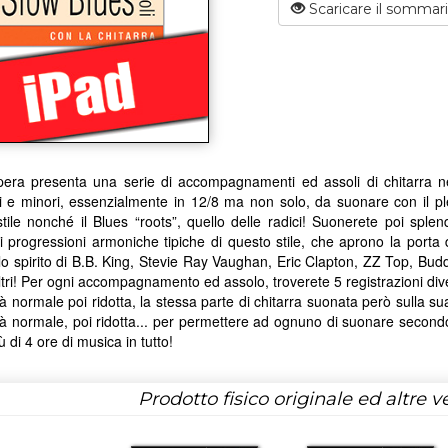
Scaricare il sommar
era presenta una serie di accompagnamenti ed assoli di chitarra nell
 e minori, essenzialmente in 12/8 ma non solo, da suonare con il ple
tile nonché il Blues “roots”, quello delle radici! Suonerete poi splend
li progressioni armoniche tipiche di questo stile, che aprono la porta d
llo spirito di B.B. King, Stevie Ray Vaughan, Eric Clapton, ZZ Top, Bu
altri! Per ogni accompagnamento ed assolo, troverete 5 registrazioni dive
tà normale poi ridotta, la stessa parte di chitarra suonata però sulla 
tà normale, poi ridotta... per permettere ad ognuno di suonare secondo il
ù di 4 ore di musica in tutto!
Prodotto fisico originale ed altre ve