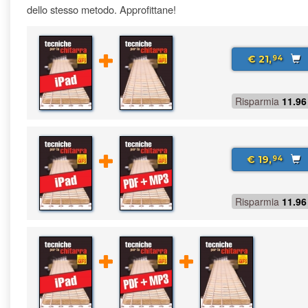
dello stesso metodo. Approfittane!
€ 21,
94
Risparmia
11.96
€ 19,
94
Risparmia
11.96