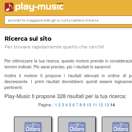
Ricerca sul sito
Per trovare rapidamente quello che cerchi!
Per ottimizzare la tua ricerca, questo motore prende in considerazio
termini indicati. Più sarai preciso, più i risultati lo saranno!
Inoltre il motore ti propone i risultati elencati in ordine di p
decrescente. I primi risultati dovrebbero quindi essere logicame
pertinenti.
Play-Music ti propone 328 risultati per la tua ricerca:
Pagine :
1
2
3
4
5
6
7
8
9
10
11
12
13
14