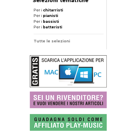
Selezioni tematiche
Per i
chitarristi
Per i
pianisti
Per i
bassisti
Per i
batteristi
Tutte le selezioni