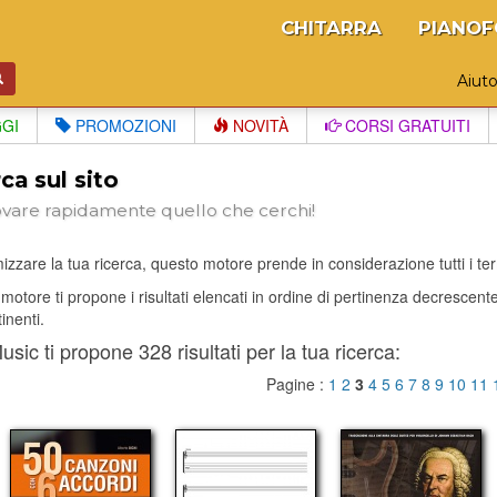
CHITARRA
PIANOF
Aiut
GGI
PROMOZIONI
NOVITÀ
CORSI GRATUITI
ca sul sito
ovare rapidamente quello che cerchi!
izzare la tua ricerca, questo motore prende in considerazione tutti i termi
il motore ti propone i risultati elencati in ordine di pertinenza decrescen
tinenti.
sic ti propone 328 risultati per la tua ricerca:
Pagine :
1
2
3
4
5
6
7
8
9
10
11