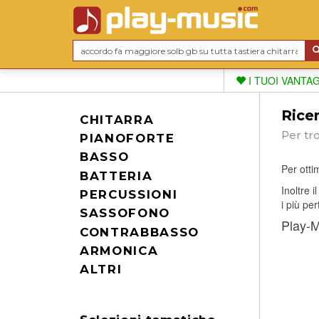
I TUOI VANTA
Ricer
CHITARRA
Per tr
PIANOFORTE
BASSO
Per ottim
BATTERIA
Inoltre 
PERCUSSIONI
i più per
SASSOFONO
Play-Mu
CONTRABBASSO
ARMONICA
ALTRI