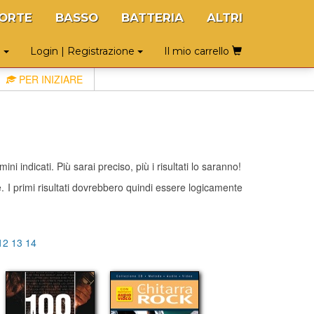
ORTE
BASSO
BATTERIA
ALTRI
o
Login | Registrazione
Il mio carrello
PER INIZIARE
ni indicati. Più sarai preciso, più i risultati lo saranno!
te. I primi risultati dovrebbero quindi essere logicamente
12
13
14