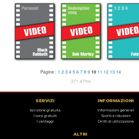
Pagine :
1
2
3
4
5
6
7
8
9
10
11
12
13
14
271.47ms
SERVIZI
INFORMAZIONI
Iscrizione gratuita
Informazioni generali
I corsi gratuiti
Sconti e riduzioni
I vantaggi
Diritti di utilizzazione
ALTRI