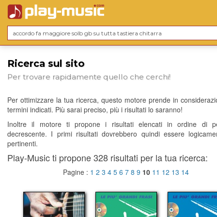
Ricerca sul sito
Per trovare rapidamente quello che cerchi!
Per ottimizzare la tua ricerca, questo motore prende in considerazio
termini indicati. Più sarai preciso, più i risultati lo saranno!
Inoltre il motore ti propone i risultati elencati in ordine di p
decrescente. I primi risultati dovrebbero quindi essere logicame
pertinenti.
Play-Music ti propone 328 risultati per la tua ricerca:
Pagine :
1
2
3
4
5
6
7
8
9
10
11
12
13
14